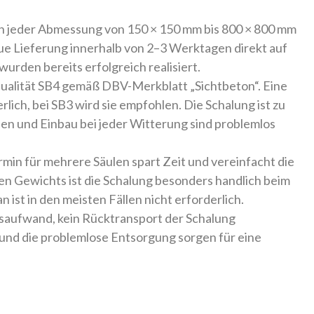
 in jeder Abmessung von 150 × 150 mm bis 800 × 800 mm
ue Lieferung innerhalb von 2–3 Werktagen direkt auf
wurden bereits erfolgreich realisiert.
ualität SB4 gemäß DBV-Merkblatt „Sichtbeton“. Eine
rlich, bei SB3 wird sie empfohlen. Die Schalung ist zu
en und Einbau bei jeder Witterung sind problemlos
rmin für mehrere Säulen spart Zeit und vereinfacht die
en Gewichts ist die Schalung besonders handlich beim
 ist in den meisten Fällen nicht erforderlich.
saufwand, kein Rücktransport der Schalung
 und die problemlose Entsorgung sorgen für eine