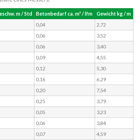
eschw. m / Std
Betonbedarf ca. m³ / lfm
Gewicht kg / m
0,04
2,72
0,06
3,52
0,06
3,40
0,09
4,55
0,12
5,30
0,16
6,29
0,20
7,54
0,25
3,79
0,05
3,23
0,06
3,84
0,07
4,59