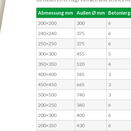
Abmessung mm
Außen Ø mm
Betonierg
200×200
300
6
240×240
375
6
250×250
375
6
300×300
455
5
350×350
520
4
400×400
585
3
450×450
665
3
500×500
740
3
200×250
340
6
200×300
400
6
200×350
430
6