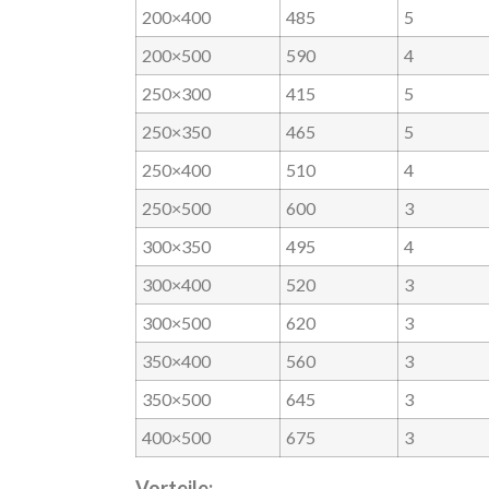
200×400
485
5
200×500
590
4
250×300
415
5
250×350
465
5
250×400
510
4
250×500
600
3
300×350
495
4
300×400
520
3
300×500
620
3
350×400
560
3
350×500
645
3
400×500
675
3
Vorteile: